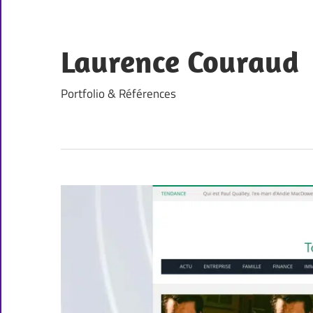
Skip
to
content
Laurence Couraud
Portfolio & Références