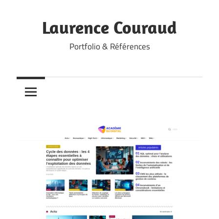
Skip
to
Laurence Couraud
content
Portfolio & Références