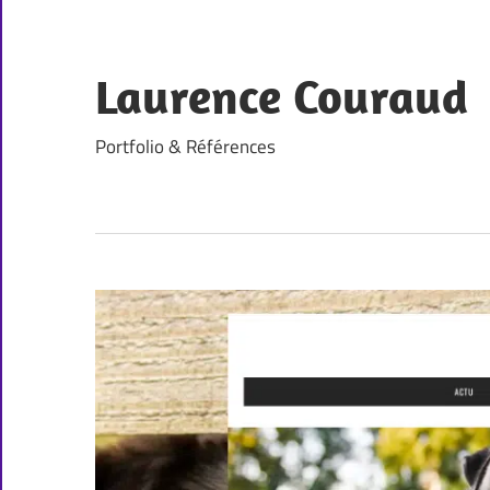
Skip
to
content
Laurence Couraud
Portfolio & Références